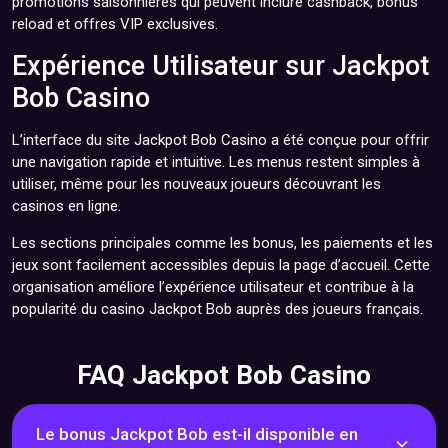
promotions saisonnières qui peuvent inclure cashback, bonus
reload et offres VIP exclusives.
Expérience Utilisateur sur Jackpot
Bob Casino
L’interface du site Jackpot Bob Casino a été conçue pour offrir
une navigation rapide et intuitive. Les menus restent simples à
utiliser, même pour les nouveaux joueurs découvrant les
casinos en ligne.
Les sections principales comme les bonus, les paiements et les
jeux sont facilement accessibles depuis la page d’accueil. Cette
organisation améliore l’expérience utilisateur et contribue à la
popularité du casino Jackpot Bob auprès des joueurs français.
FAQ Jackpot Bob Casino
Le bonus Jackpot Bob est-il disponible en