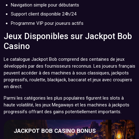
Navigation simple pour débutants
Support client disponible 24h/24
Programme VIP pour joueurs actifs
Jeux Disponibles sur Jackpot Bob
Casino
Le catalogue Jackpot Bob comprend des centaines de jeux
développés par des fournisseurs reconnus. Les joueurs français
peuvent accéder à des machines à sous classiques, jackpots
progressifs, roulette, blackjack, baccarat et jeux avec croupiers
en direct.
Parmi les catégories les plus populaires figurent les slots à
haute volatilité, les jeux Megaways et les machines à jackpots
progressifs offrant des gains potentiellement importants.
JACKPOT BOB CASINO BONUS