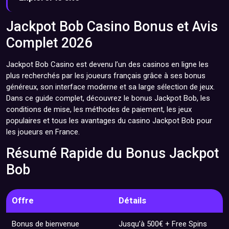
Jackpot Bob Casino Bonus et Avis Complet 2026
Jackpot Bob Casino Bonus et Avis
Résumé Rapide du Bonus Jackpot Bob
Bonus Jackpot Bob Casino : Offre de Bienvenue
Complet 2026
Détaillée
Jackpot Bob vs Autres Casinos en Ligne
Jackpot Bob Casino est devenu l’un des casinos en ligne les
Pourquoi les Joueurs Français Choisissent Jackpot
plus recherchés par les joueurs français grâce à ses bonus
Bob
généreux, son interface moderne et sa large sélection de jeux.
Jeux Disponibles sur Jackpot Bob Casino
Dans ce guide complet, découvrez le bonus Jackpot Bob, les
Paiements et Retraits sur Jackpot Bob Casino
conditions de mise, les méthodes de paiement, les jeux
Jackpot Bob Casino sur Mobile
populaires et tous les avantages du casino Jackpot Bob pour
Sécurité et Fiabilité du Casino Jackpot Bob
les joueurs en France.
Conseils pour Profiter du Bonus Jackpot Bob
Expérience Utilisateur sur Jackpot Bob Casino
Résumé Rapide du Bonus Jackpot
FAQ Jackpot Bob Casino
Bob
Offre
Détails
Bonus de bienvenue
Jusqu’à 500€ + Free Spins