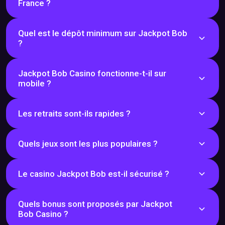
France ?
Quel est le dépôt minimum sur Jackpot Bob
Oui, les joueurs français peuvent généralement accéder 
?
aux offres promotionnelles proposées par Jackpot Bob 
Casino.
Jackpot Bob Casino fonctionne-t-il sur
Le dépôt minimum commence généralement à partir de 
mobile ?
20€ selon la méthode de paiement utilisée.
Les retraits sont-ils rapides ?
Oui, la plateforme est compatible avec iOS et Android.
Quels jeux sont les plus populaires ?
La plupart des retraits sont traités entre 24 et 48 heures.
Le casino Jackpot Bob est-il sécurisé ?
Les machines à sous, jackpots progressifs et jeux live 
casino figurent parmi les catégories les plus jouées.
Quels bonus sont proposés par Jackpot
Jackpot Bob utilise des technologies de chiffrement 
Bob Casino ?
modernes afin de protéger les informations personnelles 